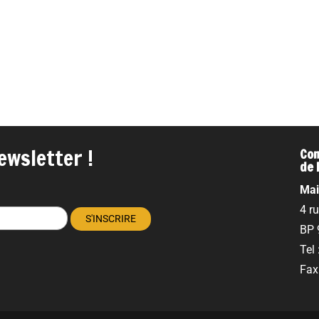
ewsletter !
Com
de 
Mai
4 r
BP 
Tel
Fax