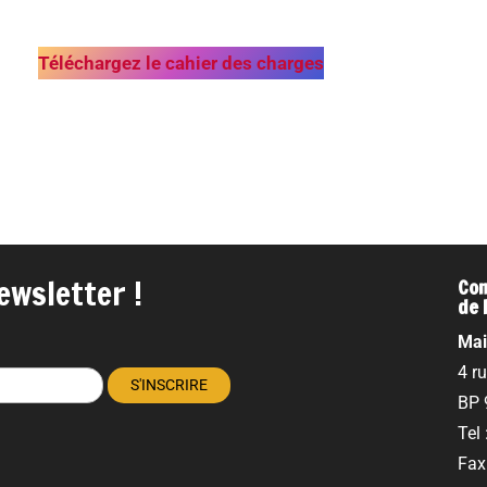
Téléchargez le cahier des charges
ewsletter !
Com
de 
Mai
4 r
BP 
Tel
Fax