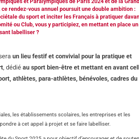
lympiques et Paralympiques de Paris 2024 et de la Gran
 ce rendez-vous annuel poursuit une double ambition :
iétale du sport et inciter les Français à pratiquer davan
omité ou Club, vous y participiez, en mettant en place un
ant labelliser ?
 sera
un lieu festif et convivial pour la pratique et
rt
, dédié
au sport bien-être et mettant en avant cel
port, athlètes, para-athlètes, bénévoles, cadres du
riales, les établissements scolaires, les entreprises et les
ndre à cet appel à projet et se faire labelliser.
Fête du Sport 2025 a pour objectif d’encourager et de souten