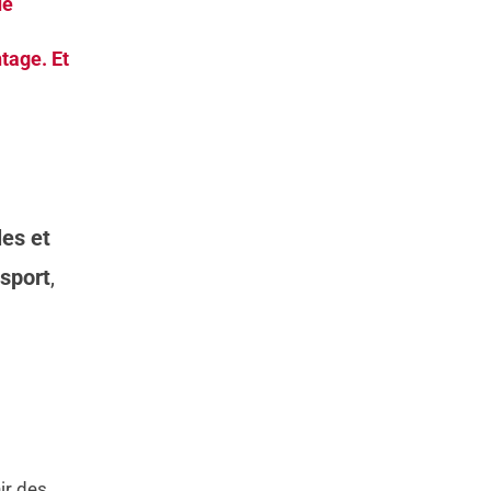
de
tage. Et
les et
 sport
,
ir des