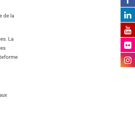
e de la
es. La
ves
ateforme
aux