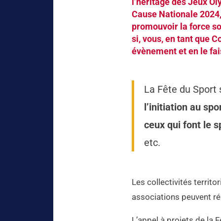
l’héritage des Jeux O
Cause Nationale 2024,
promouvoir la force soc
si, vous, en tant que C
évènement et en le fais
La Fête du Sport
l’initiation au spo
ceux qui font le s
etc.
Les collectivités territo
associations peuvent répo
L’appel à projets de la 