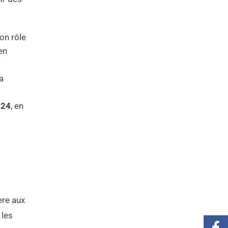
on rôle
en
la
024
, en
ère aux
 les