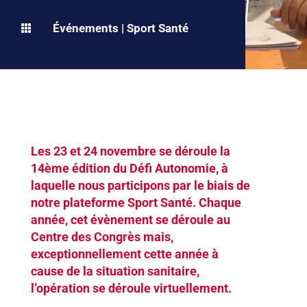
Événements
|
Sport Santé

Les 23 et 24 novembre se déroule la
14ème édition du Défi Autonomie, à
laquelle nous participons par le biais de
notre plateforme Sport Santé. Chaque
année, cet évènement se déroule au
Centre des Congrès mais,
exceptionnellement cette année à
cause de la situation sanitaire,
l’opération se déroule virtuellement.