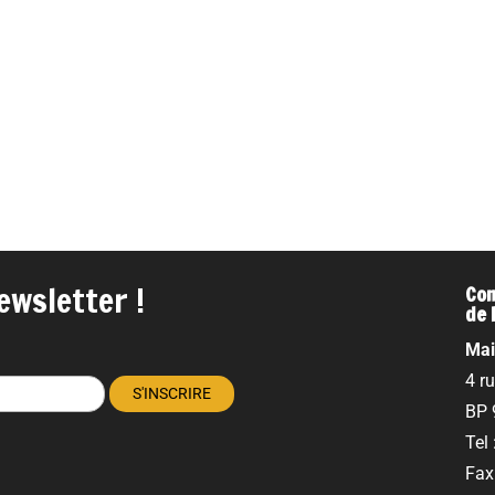
ewsletter !
Com
de 
Mai
4 r
BP 
Tel
Fax