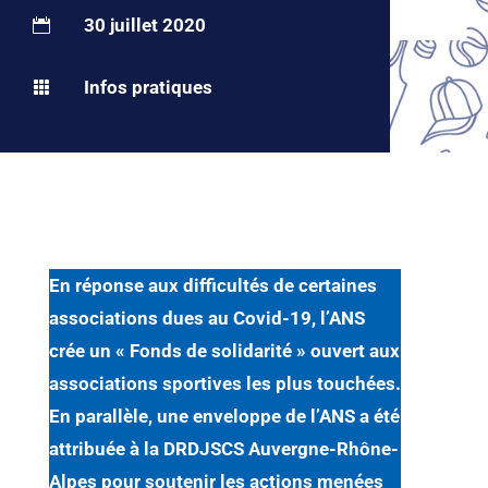
30 juillet 2020

Infos pratiques

En réponse aux difficultés de certaines
associations dues au Covid-19, l’ANS
crée un « Fonds de solidarité » ouvert aux
associations sportives les plus touchées.
En parallèle, une enveloppe de l’ANS a été
attribuée à la DRDJSCS Auvergne-Rhône-
Alpes pour soutenir les actions menées