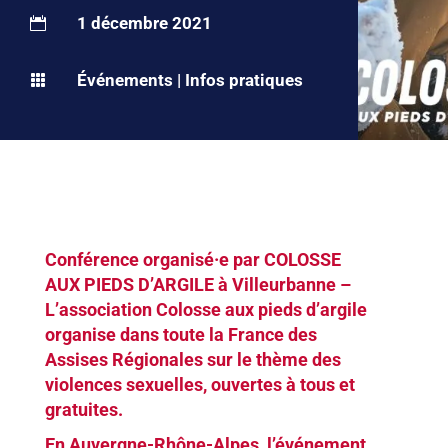
1 décembre 2021

Événements
|
Infos pratiques

Conférence organisé·e par COLOSSE
AUX PIEDS D’ARGILE à Villeurbanne –
L’association Colosse aux pieds d’argile
organise dans toute la France des
Assises Régionales sur le thème des
violences sexuelles, ouvertes à tous et
gratuites.
En Auvergne-Rhône-Alpes, l’événement