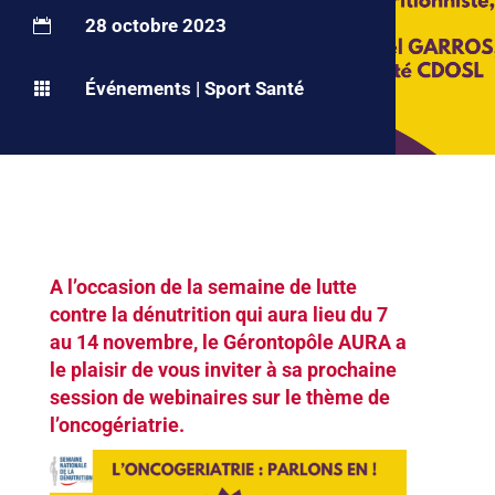
28 octobre 2023

Événements
|
Sport Santé

A l’occasion de la semaine de lutte
contre la dénutrition qui aura lieu du 7
au 14 novembre, le Gérontopôle AURA a
le plaisir de vous inviter à sa prochaine
session de webinaires sur le thème de
l’oncogériatrie.