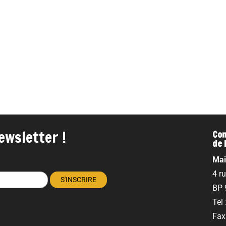
ewsletter !
Com
de 
Mai
4 r
BP 
Tel
Fax