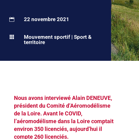
22 novembre 2021

Mouvement sportif
|
Sport &

territoire
Nous avons interviewé Alain DENEUVE,
président du Comité d’Aéromodélisme
de la Loire. Avant le COVID,
l’aéromodélisme dans la Loire comptait
environ 350 licenciés, aujourd’hui il
compte 260 licenciés.