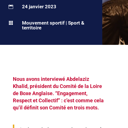
24 janvier 2023

Mouvement sportif
|
Sport &

territoire
Nous avons interviewé Abdelaziz
Khalid, président du Comité de la Loire
de Boxe Anglaise. “Engagement,
Respect et Collectif” : c’est comme cela
qu’il définit son Comité en trois mots.