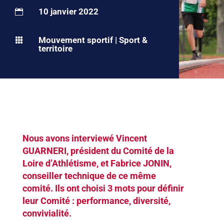
10 janvier 2022

Mouvement sportif
|
Sport &

territoire
Nous avons interviewé Vincent
GUARNERI, président du Comité de la
Loire d’Athlétisme, et Fabrice JONIN,
conseiller technique de ce même
comité. Ils ont choisi 3 mots pour définir
leur Comité : performance, diversité,
convivialité.