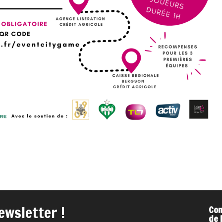
ewsletter !
Com
de 