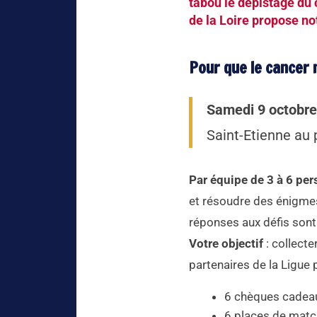
tabou le dépistage du 
de la Loire propose n
Pour que le cancer 
Samedi 9 octobre
Saint-Etienne au p
Par équipe de 3 à 6 pe
et résoudre des énigmes
réponses aux défis sont 
Votre objectif
: collecte
partenaires de la Ligue
6 chèques cadeau
6 places de matc