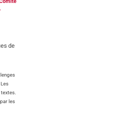
 Comité
.
ues de
llenges
 Les
 textes.
par les