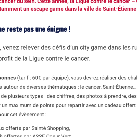
cancer du sein. Cette année, la Ligue contre le cancer –
otamment un escape game dans la ville de Saint-Étienne
ne reste pas une énigme !
, venez relever des défis d’un city game dans les r
rofit de la Ligue contre le cancer.
rsonnes
(tarif : 60€ par équipe), vous devrez réaliser des cha
 autour de diverses thématiques : le cancer, Saint-Étienne…
de plusieurs types : des chiffres, des photos à prendre, des
r un maximum de points pour repartir avec un cadeau offert 
 pour cet évènement :
x offerts par Sainté Shopping,
h offertes par ASSE Coeur Vert,