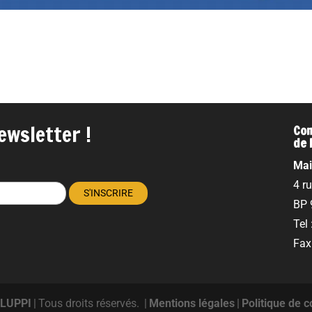
ewsletter !
Com
de 
Mai
4 r
BP 
Tel
Fax
ELUPPI
|
Tous droits réservés.
|
Mentions légales
|
Politique de c