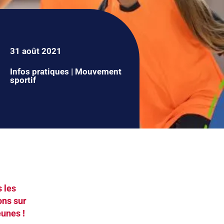
31 août 2021
Infos pratiques
|
Mouvement
sportif
s les
ons sur
eunes !