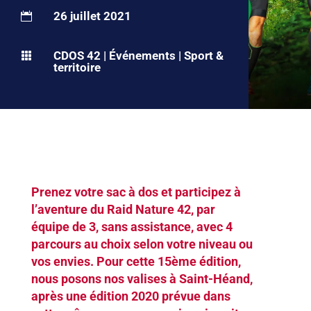
26 juillet 2021

CDOS 42
|
Événements
|
Sport &

territoire
Prenez votre sac à dos et participez à
l’aventure du
Raid Nature 42
, par
équipe de 3, sans assistance, avec 4
parcours au choix selon votre niveau ou
vos envies. Pour cette 15ème édition,
nous posons nos valises à Saint-Héand,
après une édition 2020 prévue dans