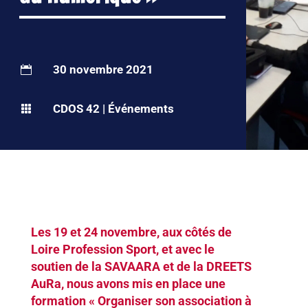
30 novembre 2021

CDOS 42
|
Événements

Les 19 et 24 novembre, aux côtés de
Loire Profession Sport, et avec le
soutien de la SAVAARA et de la DREETS
AuRa, nous avons mis en place une
formation « Organiser son association à