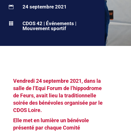
24 septembre 2021

CDOS 42
|
Événements
|

Mouvement sportif
Vendredi 24 septembre 2021, dans la
salle de l’Equi Forum de l’hippodrome
de Feurs, avait lieu la traditionnelle
soirée des bénévoles organisée par le
CDOS Loire.
Elle met en lumière un bénévole
présenté par chaque Comité