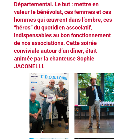
Départemental. Le but : mettre en
valeur le bénévolat, ces femmes et ces
hommes qui œuvrent dans l’ombre, ces
“héros” du quotidien associatif,
indispensables au bon fonctionnement
de nos associations. Cette soirée
conviviale autour d’un dîner, était
animée par la chanteuse Sophie
JACONELLI.