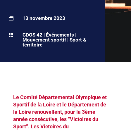
13 novembre 2023

CDOS 42
|
Événements
|

Mouvement sportif
|
Sport &
territoire
Le Comité Départemental Olympique et
Sportif de la Loire et le Département de
la Loire renouvellent, pour la 3ème
année consécutive, les “Victoires du
Sport”. Les Victoires du