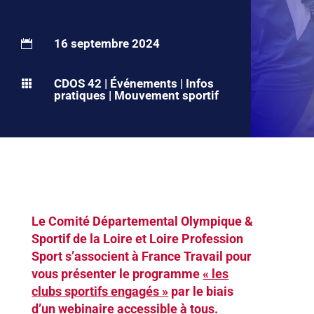
16 septembre 2024

CDOS 42
|
Événements
|
Infos

pratiques
|
Mouvement sportif
Le Comité Départemental Olympique &
Sportif de la Loire et Loire Profession
Sport s’associent à France Travail pour
vous présenter le programme
« les
clubs sportifs engagés »
par le biais
d’un webinaire accessible à tous.