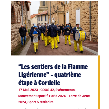
“Les sentiers de la Flamme
Ligérienne” – quatrième
étape à Cordelle
17 Mai, 2023
|
CDOS 42
,
Événements
,
Mouvement sportif
,
Paris 2024 - Terre de Jeux
2024
,
Sport & territoire