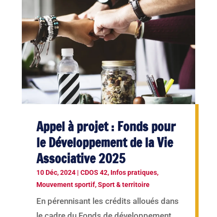
Appel à projet : Fonds pour
le Développement de la Vie
Associative 2025
10 Déc, 2024
|
CDOS 42
,
Infos pratiques
,
Mouvement sportif
,
Sport & territoire
En pérennisant les crédits alloués dans
le cadre du Fonds de développement