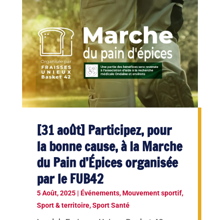
[31 août] Participez, pour
la bonne cause, à la Marche
du Pain d’Épices organisée
par le FUB42
5 Août, 2025
|
Événements
,
Mouvement sportif
,
Sport & territoire
,
Sport Santé