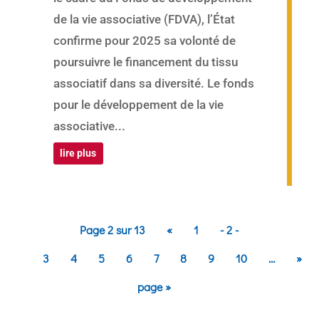
de la vie associative (FDVA), l’État
confirme pour 2025 sa volonté de
poursuivre le financement du tissu
associatif dans sa diversité. Le fonds
pour le développement de la vie
associative...
lire plus
Page 2 sur 13
«
1
- 2 -
3
4
5
6
7
8
9
10
…
»
page »