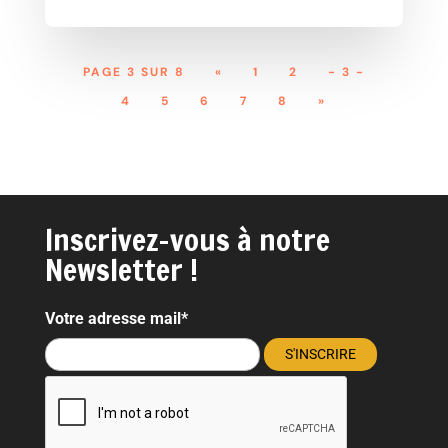
PAGE 3 SUR 8
«
1
2
- 3 -
4
5
6
7
8
»
Inscrivez-vous à notre
Newsletter !
Votre adresse mail*