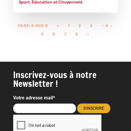
Sport, Éducation et Citoyenneté
PAGE 4 SUR 8
«
1
2
3
- 4 -
5
6
7
8
»
Inscrivez-vous à notre
Newsletter !
Votre adresse mail*