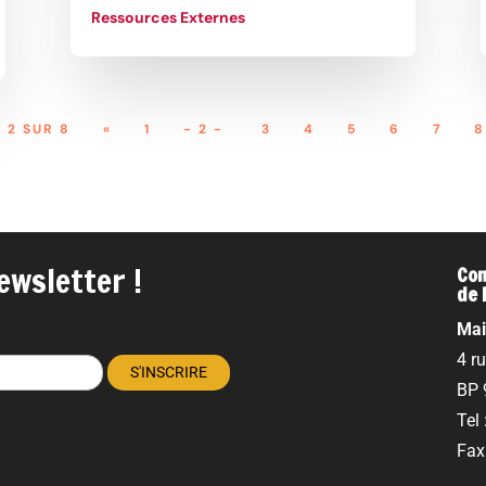
Ressources Externes
 2 SUR 8
«
1
- 2 -
3
4
5
6
7
8
ewsletter !
Com
de 
Mai
4 r
BP 
Tel
Fax