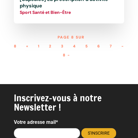
physique
Sport Santé et Bien-Être
PAGE 8 SUR
8
«
1
2
3
4
5
6
7
-
8 -
Inscrivez-vous à notre
Newsletter !
Votre adresse mail*