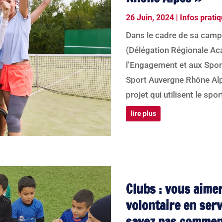
26 Juin, 2024
|
Infos prati
Dans le cadre de sa cam
(Délégation Régionale Ac
l’Engagement et aux Sport
Sport Auvergne Rhône Alp
projet qui utilisent le spo
lire plus
Clubs : vous aimer
volontaire en serv
savez pas comment