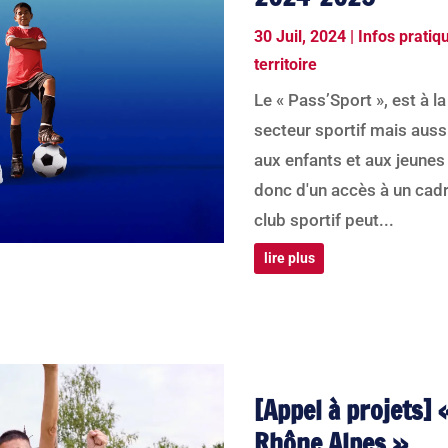
30 Juil, 2024
|
Infos pratiq
territoire
Le « Pass’Sport », est à l
secteur sportif mais auss
aux enfants et aux jeunes 
donc d'un accès à un cadr
club sportif peut...
lire plus
[Appel à projets]
Rhône Alpes »