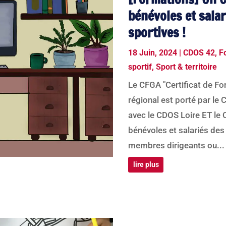
bénévoles et salar
sportives !
18 Juin, 2024
|
CDOS 42
,
F
sportif
,
Sport & territoire
Le CFGA "Certificat de Fo
régional est porté par le
avec le CDOS Loire ET le 
bénévoles et salariés des
membres dirigeants ou...
lire plus