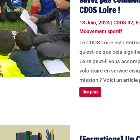
CDOS Loire !
18 Juin, 2024
|
CDOS 42
,
É
Mouvement sportif
Le CDOS Loire est intermé
qu'est-ce que cela signi
Loire peut-il vous accom
volontaire en service civi
mission ? Voici un article 
lire plus
[Formations] Un C