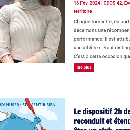
16 Fév, 2024
|
CDOS 42
,
Év
territoire
Chaque trimestre, en part
décernons une récompense 
performance. Il est attrib
une athlète s’étant distin
C’est à cette occasion que
lire plus
Le dispositif 2h d
reconduit et étend