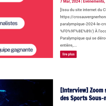
7 Mar, 2024
|
Événements
,
[Issu du site internet du
https://crosauvergnerhon
paralympique-2024-le-cr
%F0%9F%8E%89/) À l’occa
Paralympique qui se dérou
entière,...
lire plus
[Interview] Zoom 
des Sports Sous-