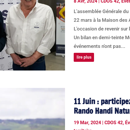
8 Avr, 2024
|
CDOS 42
,
Évé
L'assemblée Générale du 
22 mars à la Maison des 
L'occasion de revenir sur
Un bilan en demi-teinte Mê
événements n'ont pas...
lire plus
11 Juin : participe
Rando Handi Natu
19 Mar, 2024
|
CDOS 42
,
É