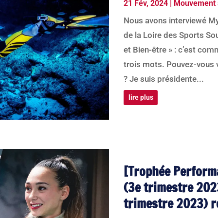
21 Fév, 2024
|
Mouvement s
Nous avons interviewé M
de la Loire des Sports So
et Bien-être » : c’est com
trois mots. Pouvez-vous 
? Je suis présidente...
lire plus
[Trophée Perform
(3e trimestre 202
trimestre 2023) 