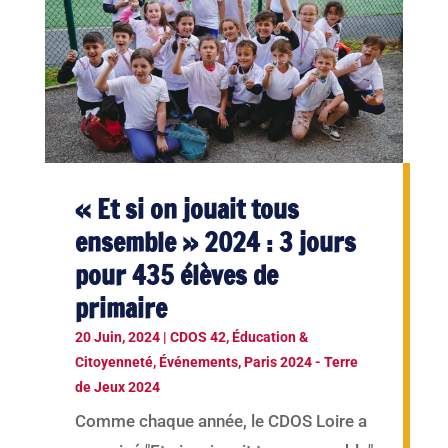
« Et si on jouait tous
ensemble » 2024 : 3 jours
pour 435 élèves de
primaire
20 Juin, 2024
|
CDOS 42
,
Éducation &
Citoyenneté
,
Événements
,
Paris 2024 - Terre
de Jeux 2024
Comme chaque année, le CDOS Loire a